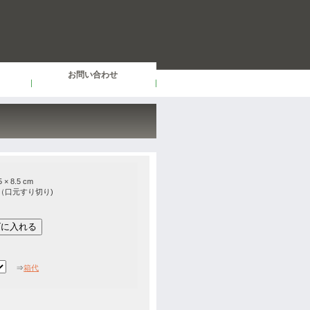
お問い合わせ
× 8.5 cm
c（口元すり切り)
⇒
箱代