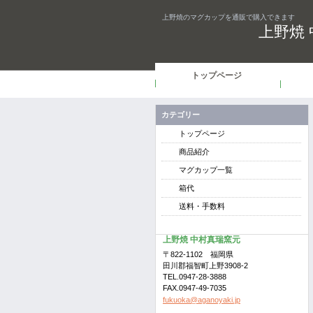
上野焼のマグカップを通販で購入できます
上野焼
トップページ
カテゴリー
トップページ
商品紹介
マグカップ一覧
箱代
送料・手数料
上野焼 中村真瑞窯元
〒822-1102 福岡県
田川郡福智町上野3908-2
TEL.0947-28-3888
FAX.0947-49-7035
fukuoka@aganoyaki.jp