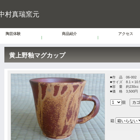
 中村真瑞窯元
陶芸体験
商品紹介
アクセス
黄上野釉マグカップ
■作 品 06-002
■サイズ 8.1 × 10.5 
■容 量 約230c
■価 格 3,500円
個
箱